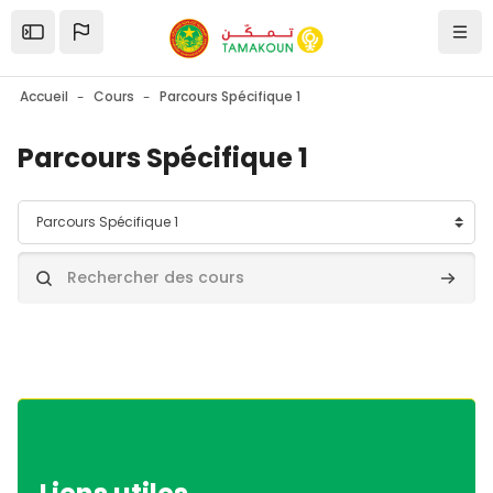
Passer au contenu principal
Ouvrir la barre latérale
Navi
Accueil
Cours
Parcours Spécifique 1
Parcours Spécifique 1
Catégories de cours
Rechercher des cours
Recher